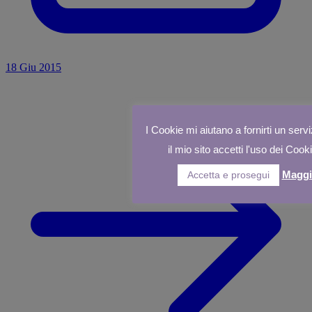
18 Giu 2015
I Cookie mi aiutano a fornirti un servi
il mio sito accetti l'uso dei Cook
Maggi
Accetta e prosegui