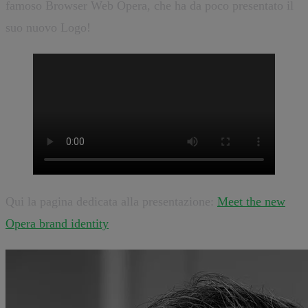
famoso Browser Web Opera, che ha da poco presentato il
suo nuovo Logo!
Qui la pagina dedicata alla presentazione:
Meet the new
Opera brand identity