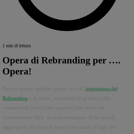
1 min di lettura
Opera di Rebranding per ….
Opera!
Parlavo giusto qualche giorno fa dell’
importanza del
Rebranding
e di come, soprattutto le grandi realtà
commerciali indirizzino spesso i loro sforzi nel
rinnovamento della propria immagine. Ecco quindi
aggiungersi alla lista di quest’anno anche il logo del