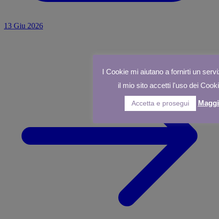
13 Giu 2026
I Cookie mi aiutano a fornirti un servi
il mio sito accetti l'uso dei Cook
Maggi
Accetta e prosegui