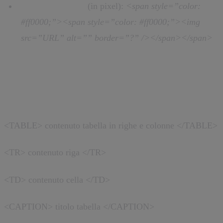
Bordo immagine
(in pixel):
<span style=”color:
#ff0000;”><span style=”color: #ff0000;”><img
src=”URL” alt=”” border=”?” /></span></span>
Tabelle
<TABLE> contenuto tabella in righe e colonne </TABLE>
<TR> contenuto riga </TR>
<TD> contenuto cella </TD>
<CAPTION> titolo tabella </CAPTION>