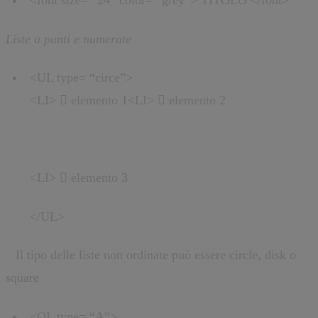
<font size= “24” color= “grey”> TITOLO </font>
Liste a punti e numerate
<UL type= “circe”>
<LI>  elemento 1<LI>  elemento 2
<LI>  elemento 3
</UL>
*
Il tipo delle liste non ordinate può essere circle, disk o
square
<OL type= “A”>