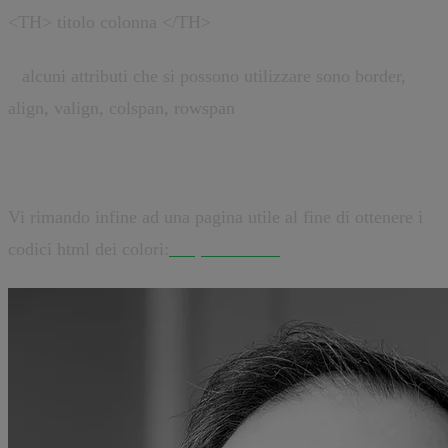
<TH> titolo colonna </TH>
*
alcuni attributi che si possono utilizzare sono border,
align, valign, colspan, rowspan
Vi rimando infine ad una pagina utile al fine di ottenere i
codici html dei colori:
hslpicker.com