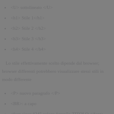
<U> sottolineato </U>
<h1> Stile 1</h1>
<h2> Stile 2 </h2>
<h3> Stile 3 </h3>
<h4> Stile 4 </h4>
*
Lo stile effettivamente scelto dipende dal browser;
browser differenti potrebbero visualizzare stessi stili in
modo differente
<P> nuovo paragrafo </P>
<BR>: a capo