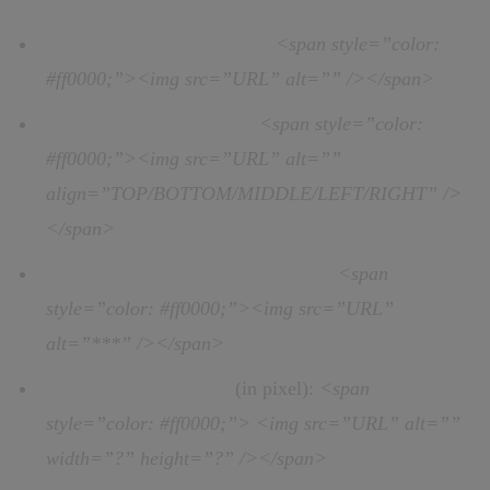
Visualizzazione immagine:
<span style=”color:
#ff0000;”><img src=”URL” alt=”” /></span>
Allineamento immagine:
<span style=”color:
#ff0000;”><img src=”URL” alt=””
align=”TOP/BOTTOM/MIDDLE/LEFT/RIGHT” />
</span>
Testo alternativo di un’immagine:
<span
style=”color: #ff0000;”><img src=”URL”
alt=”***” /></span>
Dimensioni immagine
(in pixel):
<span
style=”color: #ff0000;”> <img src=”URL” alt=””
width=”?” height=”?” /></span>