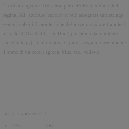
l’attributo bgcolor, che serve per definire lo sfondo della
pagina. All’ attributo bgcolor si può assegnare una stringa
esadecimale di 6 caratteri che definisce un colore tramite il
formato RGB (Red Green Blue) preceduta dal carattere
cancelletto (#). In alternativa si può assegnare direttamente
il nome di un colore (green, blue, red, yellow)
Tag di formattazione del testo e
divisori
<I>
corsivo
</I>
<B>
grassetto
</B>