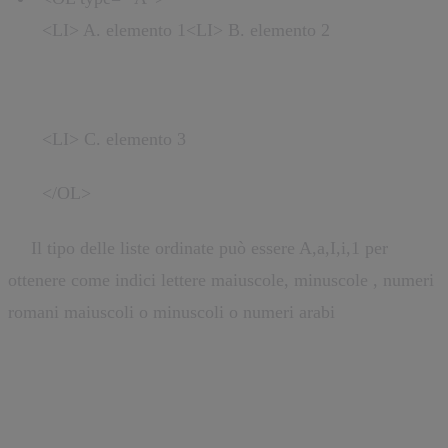
<LI> A. elemento 1<LI> B. elemento 2
<LI> C. elemento 3
</OL>
**
Il tipo delle liste ordinate può essere A,a,I,i,1 per
ottenere come indici lettere maiuscole, minuscole , numeri
romani maiuscoli o minuscoli o numeri arabi
Collegamenti e immagini