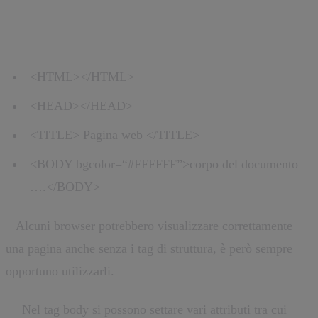
Tag di base e di struttura
<HTML></HTML>
<HEAD></HEAD>
<TITLE> Pagina web </TITLE>
<BODY bgcolor=“#FFFFFF”>corpo del documento
….</BODY>
*
Alcuni browser potrebbero visualizzare correttamente
una pagina anche senza i tag di struttura, è però sempre
opportuno utilizzarli.
**
Nel tag body si possono settare vari attributi tra cui