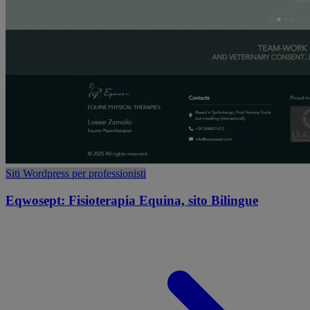
Siti Wordpress per professionisti
Eqwosept: Fisioterapia Equina, sito Bilingue