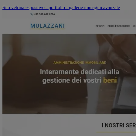
Sito vetrina espositivo - portfolio - gallerie immagini avanzate