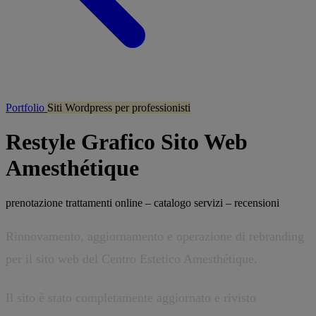
Portfolio
Siti Wordpress per professionisti
Restyle Grafico Sito Web
Amesthétique
prenotazione trattamenti online – catalogo servizi – recensioni
Rinnovamento, aggiornamento e operazione di rebranding
per il sito web del Centro Estetico Amesthétique.
Il sito è stato completamente aggiornato e rivisto