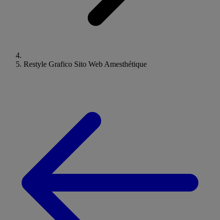
Restyle Grafico Sito Web Amesthétique