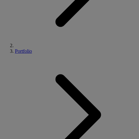
Portfolio