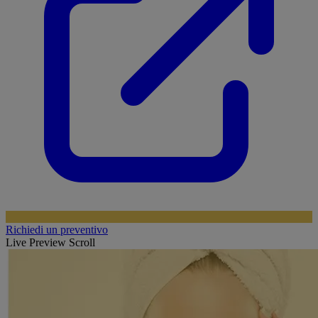
Richiedi un preventivo
Live Preview Scroll