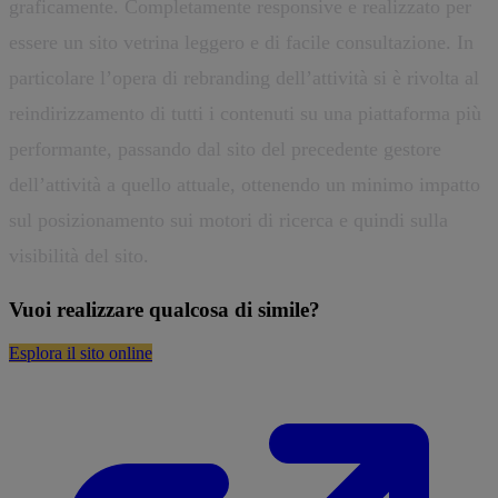
graficamente. Completamente responsive e realizzato per
essere un sito vetrina leggero e di facile consultazione. In
particolare l’opera di rebranding dell’attività si è rivolta al
reindirizzamento di tutti i contenuti su una piattaforma più
performante, passando dal sito del precedente gestore
dell’attività a quello attuale, ottenendo un minimo impatto
sul posizionamento sui motori di ricerca e quindi sulla
visibilità del sito.
Vuoi realizzare qualcosa di simile?
Esplora il sito online