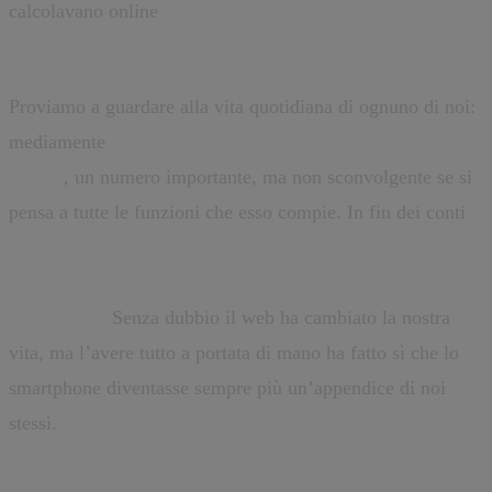
calcolavano online
29 milioni di utenti al mese e circa 22
milioni in media, al giorno.
Proviamo a guardare alla vita quotidiana di ognuno di noi:
mediamente
si controlla il proprio cellulare 150 volte al
giorno
, un numero importante, ma non sconvolgente se si
pensa a tutte le funzioni che esso compie. In fin dei conti
chi di noi non legge le mail da mobile, non si collega
almeno una volta al giorno a WhatAspp, Facebook o
Instagram?
Senza dubbio il web ha cambiato la nostra
vita, ma l’avere tutto a portata di mano ha fatto sì che lo
smartphone diventasse sempre più un’appendice di noi
stessi.