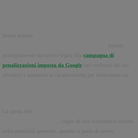
Da un lato la domanda cresce, dall’altro
l’offerta si struttura.
Senza dubbio
molte aziende si sono attrezzate nel corso
del 2015 per rendere responsive i propri siti
(spinte
principalmente da motivi legati alla
campagna di
penalizzazioni imposta da Google
nei confronti dei siti
obsoleti) e adattarne le caratteristiche per intercettare un
pubblico sempre più connesso tramite smartphone e
Tablet.
La quota dell’
investimento Mobile tuttavia è ancora
ridotta nel nostro paese
, segno di una arretratezza latente
nella mentalità generale, quando si parla di nuove