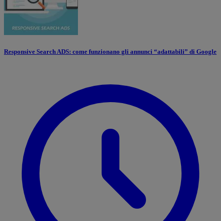
Responsive Search ADS: come funzionano gli annunci “adattabili” di Google