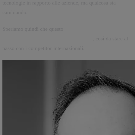
tecnologie in rapporto alle aziende, ma qualcosa sta
cambiando.
Speriamo quindi che questo
cambiamento segni sempre
più l’evoluzione dell’economia Italiana
, così da stare al
passo con i competitor internazionali.