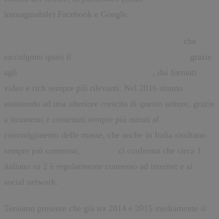
immaginabile) Facebook e Google.
Un mercato che è trascinato dai social network
che
raccolgono quasi il
60% degli introiti pubblicitari
grazie
agli
annunci visualizzati su smartphone
, dai formati
video e rich sempre più rilevanti. Nel 2016 stiamo
assistendo ad una ulteriore crescita di questo settore, grazie
a strumenti e contenuti sempre più mirati al
coinvolgimento delle masse, che anche in Italia risultano
sempre più connesse,
Audiweb
ci conferma che circa 1
italiano su 2 è regolarmente connesso ad internet e ai
social network.
Teniamo presente che già tra 2014 e 2015 mediamente si