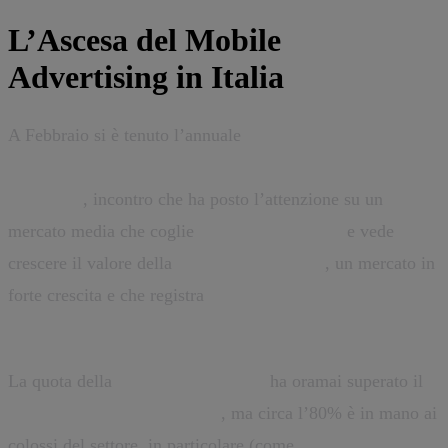
L’Ascesa del Mobile
Advertising in Italia
A Febbraio si è tenuto l’annuale
Convegno
dell’Osservatorio Mobile B2c Strategy del Politecnico
di Milano
, incontro che ha posto l’attenzione su un
mercato media che coglie
la sfida del Mobile
e vede
crescere il valore della
Mobile Advertising
, un mercato in
forte crescita e che registra
introiti per 462 milioni di € e
cresce del +53% rispetto al 2014.
La quota della
Mobile Advertising
ha oramai superato il
20% della pubblicità online
, ma circa l’80% è in mano ai
colossi del settore, in particolare (come