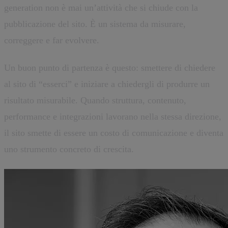
generation non è mai un’attività che si chiude con la
pubblicazione del sito. È un sistema da misurare,
correggere e far evolvere.
Un buon punto di partenza è questo: smettere di chiedere
al sito di “esserci” e iniziare a chiedergli di produrre un
risultato misurabile. Quando struttura, contenuto,
performance e integrazioni lavorano nella stessa direzione,
il sito smette di essere un costo di comunicazione e diventa
uno strumento concreto di crescita.