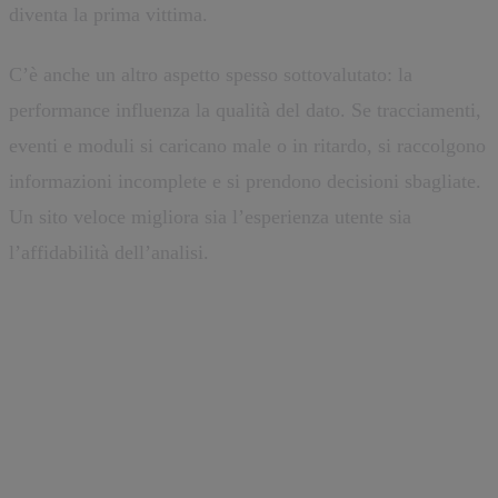
diventa la prima vittima.
C’è anche un altro aspetto spesso sottovalutato: la
performance influenza la qualità del dato. Se tracciamenti,
eventi e moduli si caricano male o in ritardo, si raccolgono
informazioni incomplete e si prendono decisioni sbagliate.
Un sito veloce migliora sia l’esperienza utente sia
l’affidabilità dell’analisi.
Il form non basta: servono
micro-conversioni e
qualificazione