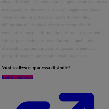
chiave SEO che di funzionalità. Completamente responsive
e realizzato per essere un sito vetrina leggero e di facile
consultazione. In particolare l’opera di rebranding
dell’attività si è rivolta al reindirizzamento di tutti i
contenuti su una piattaforma più performante, passando dal
sito del precedente gestore dell’attività a quello attuale,
ottenendo un minimo impatto sul posizionamento sui
motori di ricerca e quindi sulla visibilità del sito.
Vuoi realizzare qualcosa di simile?
Esplora il sito online