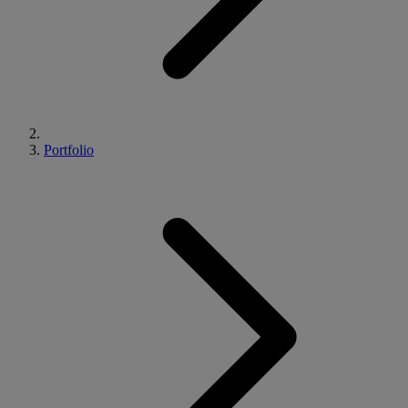
Portfolio