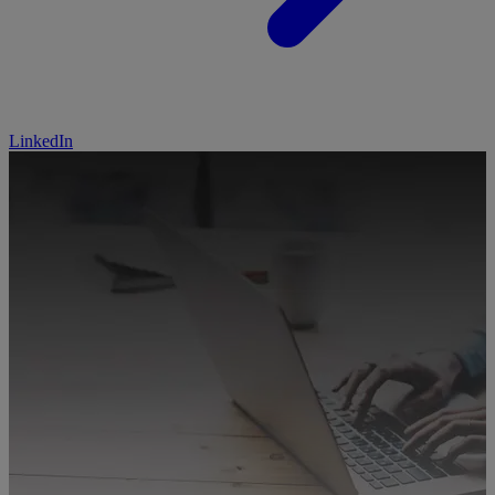
LinkedIn