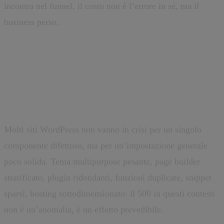
incontra nel funnel, il costo non è l’errore in sé, ma il
business perso.
Quando il problema non è il
plugin ma l’architettura
Molti siti WordPress non vanno in crisi per un singolo
componente difettoso, ma per un’impostazione generale
poco solida. Tema multipurpose pesante, page builder
stratificato, plugin ridondanti, funzioni duplicate, snippet
sparsi, hosting sottodimensionato: il 500 in questi contesti
non è un’anomalia, è un effetto prevedibile.