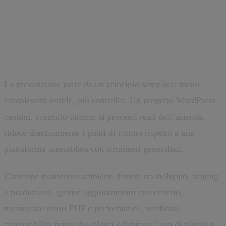
Prevenire il 500 Internal Server
Error
La prevenzione parte da un principio semplice: meno
complessità inutile, più controllo. Un progetto WordPress
custom, costruito intorno ai processi reali dell’azienda,
riduce drasticamente i punti di rottura rispetto a una
piattaforma assemblata con strumenti generalisti.
Conviene mantenere ambienti distinti tra sviluppo, staging
e produzione, gestire aggiornamenti con criterio,
monitorare errori PHP e performance, verificare
compatibilità prima dei rilasci e limitare l’uso di plugin a