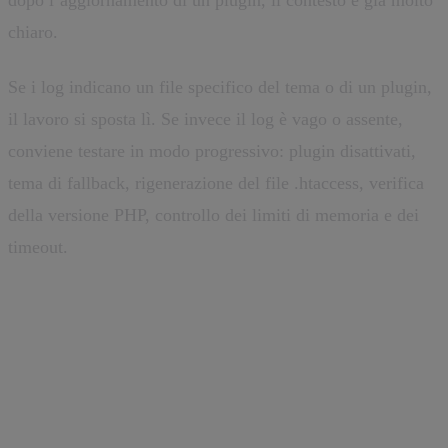
dopo l’aggiornamento di un plugin, il contesto è già molto
chiaro.
Se i log indicano un file specifico del tema o di un plugin,
il lavoro si sposta lì. Se invece il log è vago o assente,
conviene testare in modo progressivo: plugin disattivati,
tema di fallback, rigenerazione del file .htaccess, verifica
della versione PHP, controllo dei limiti di memoria e dei
timeout.
500 Internal Server Error:
procedura di diagnosi pratica