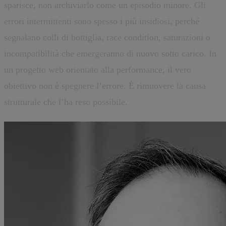
sparisce, non archiviarlo come un episodio minore. Gli
errori intermittenti sono spesso i più insidiosi, perché
segnalano colli di bottiglia, race condition, saturazioni o
incompatibilità che emergeranno di nuovo sotto carico. In
un progetto web orientato alla performance, il vero
obiettivo non è spegnere l’errore. È rimuovere la causa
strutturale che l’ha reso possibile.