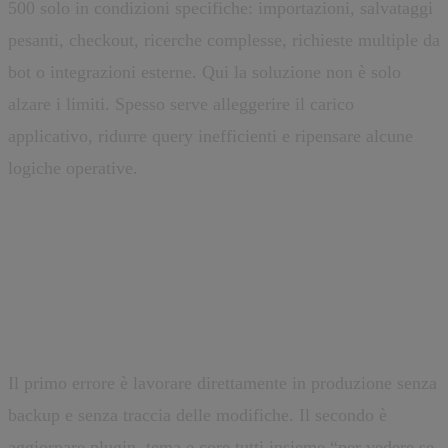
500 solo in condizioni specifiche: importazioni, salvataggi
pesanti, checkout, ricerche complesse, richieste multiple da
bot o integrazioni esterne. Qui la soluzione non è solo
alzare i limiti. Spesso serve alleggerire il carico
applicativo, ridurre query inefficienti e ripensare alcune
logiche operative.
Gli errori da evitare quando si
prova a risolverlo
Il primo errore è lavorare direttamente in produzione senza
backup e senza traccia delle modifiche. Il secondo è
aggiornare plugin, tema e core tutti insieme “per vedere se