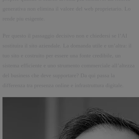
generativa non elimina il valore del web proprietario. Lo
rende piu esigente.
Per questo il passaggio decisivo non e chiedersi se l’AI
sostituira il sito aziendale. La domanda utile e un’altra: il
tuo sito e costruito per essere una fonte credibile, un
sistema efficiente e uno strumento commerciale all’altezza
del business che deve supportare? Da qui passa la
differenza tra presenza online e infrastruttura digitale.