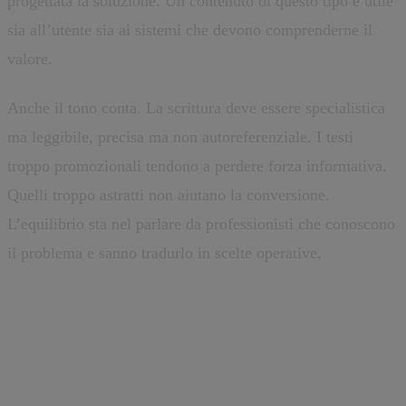
progettata la soluzione. Un contenuto di questo tipo e utile
sia all’utente sia ai sistemi che devono comprenderne il
valore.
Anche il tono conta. La scrittura deve essere specialistica
ma leggibile, precisa ma non autoreferenziale. I testi
troppo promozionali tendono a perdere forza informativa.
Quelli troppo astratti non aiutano la conversione.
L’equilibrio sta nel parlare da professionisti che conoscono
il problema e sanno tradurlo in scelte operative.
Architettura e CMS: perche la
base tecnica fa la differenza