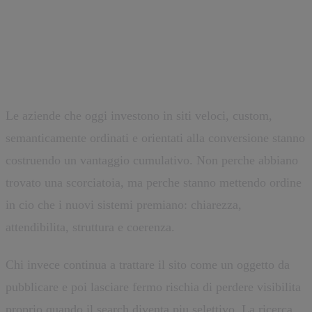
Futuro ricerca generativa e siti
aziendali: chi parte bene avra un
vantaggio
Le aziende che oggi investono in siti veloci, custom,
semanticamente ordinati e orientati alla conversione stanno
costruendo un vantaggio cumulativo. Non perche abbiano
trovato una scorciatoia, ma perche stanno mettendo ordine
in cio che i nuovi sistemi premiano: chiarezza,
attendibilita, struttura e coerenza.
Chi invece continua a trattare il sito come un oggetto da
pubblicare e poi lasciare fermo rischia di perdere visibilita
proprio quando il search diventa piu selettivo. La ricerca